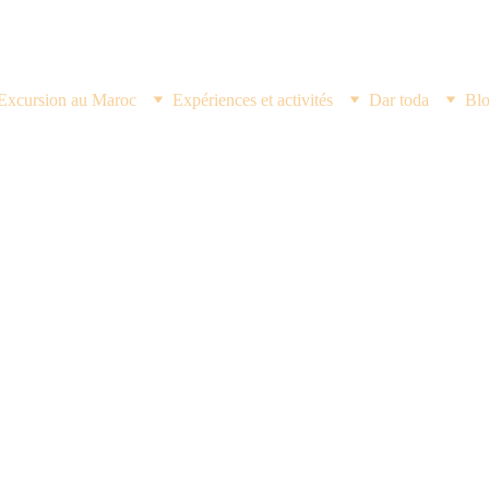
Découvrez la magie du désert — Réservez votre aventure dès maintenant !
Excursion au Maroc
Expériences et activités
Dar toda
Bl